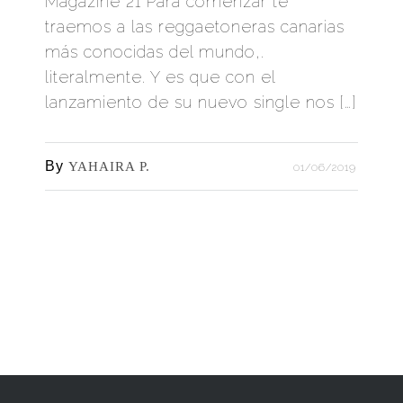
Magazine 21 Para comenzar te
traemos a las reggaetoneras canarias
más conocidas del mundo,.
literalmente. Y es que con el
lanzamiento de su nuevo single nos […]
By
YAHAIRA P.
01/06/2019