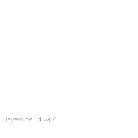
[layerslider id=»40″]