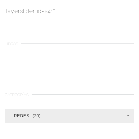
[layerslider id=»41″]
LIBROS
CATEGORÍAS
CATEGORÍAS
REDES (20)