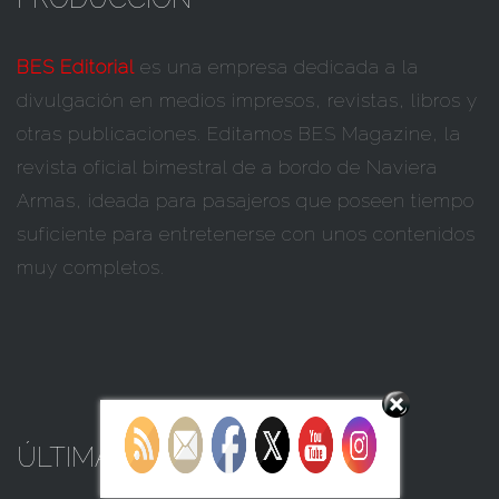
BES Editorial
es una empresa dedicada a la
divulgación en medios impresos, revistas, libros y
otras publicaciones. Editamos BES Magazine, la
revista oficial bimestral de a bordo de Naviera
Armas, ideada para pasajeros que poseen tiempo
suficiente para entretenerse con unos contenidos
muy completos.
Set Youtube Channel ID
ÚLTIMAS NOTICIAS