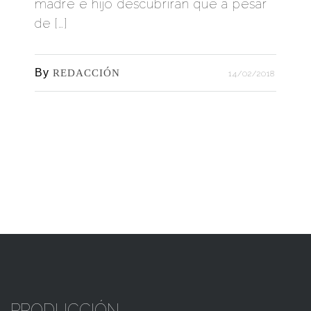
madre e hijo descubrirán que a pesar
de […]
By
REDACCIÓN
14/02/2018
PRODUCCIÓN