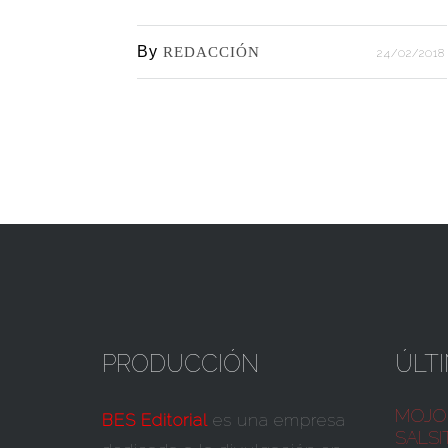
By
REDACCIÓN
24/02/2018
PRODUCCIÓN
ÚLT
MOJO 
BES Editorial
es una empresa
SALSI