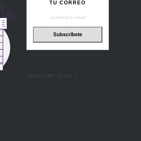
TU CORREO
[layerslider id=»41″]