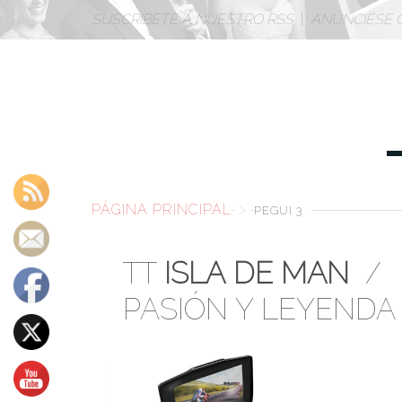
SUSCRÍBETE A NUESTRO RSS
|
ANÚNCIÉSE 
PÁGINA PRINCIPAL
>
PEGUI 3
TT
ISLA DE MAN
/
PASIÓN Y LEYENDA