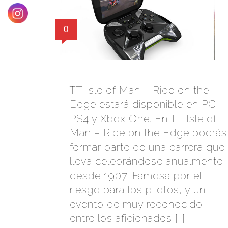
0
TT Isle of Man – Ride on the
Edge estará disponible en PC,
PS4 y Xbox One. En TT Isle of
Man – Ride on the Edge podrás
formar parte de una carrera que
lleva celebrándose anualmente
desde 1907. Famosa por el
riesgo para los pilotos, y un
evento de muy reconocido
entre los aficionados […]