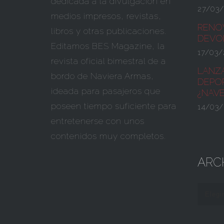
dedicada a la divulgación en
27/03
medios impresos, revistas,
RENO
libros y otras publicaciones.
DEVOL
Editamos BES Magazine, la
17/03/
revista oficial bimestral de a
LANZ
bordo de Naviera Armas,
DEPOR
ideada para pasajeros que
¿NAV
poseen tiempo suficiente para
14/03/
entretenerse con unos
contenidos muy completos.
ARC
Elegi