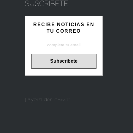
SUSCRIBETE
RECIBE NOTICIAS EN
TU CORREO
[layerslider id=»41″]