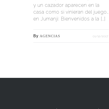
y un cazador aparecen en la
casa como si vinieran del juego…
en Jumanji: Bienvenidos a la […]
By
AGENCIAS
01/12/2017