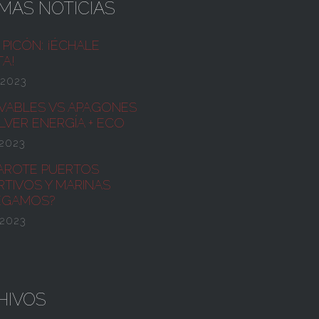
IMAS NOTICIAS
PICÓN:
¡ÉCHALE
TA!
/2023
VABLES VS APAGONES
VER ENERGÍA + ECO
2023
AROTE PUERTOS
TIVOS Y MARINAS
EGAMOS?
2023
HIVOS