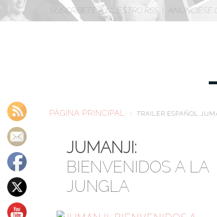
SUSCRÍBETE A NUESTRO RSS
|
ANÚNCIÉSE 
PÁGINA PRINCIPAL
>
TRAILER ESPAÑOL JUMA
JUMANJI:
BIENVENIDOS A LA
JUNGLA