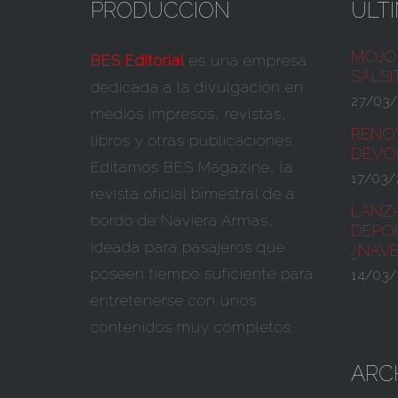
PRODUCCIÓN
ÚLT
MOJO 
BES Editorial
es una empresa
SALSI
dedicada a la divulgación en
27/03
medios impresos, revistas,
RENO
libros y otras publicaciones.
DEVOL
Editamos BES Magazine, la
17/03/
revista oficial bimestral de a
LANZ
bordo de Naviera Armas,
DEPOR
ideada para pasajeros que
¿NAV
poseen tiempo suficiente para
14/03/
entretenerse con unos
contenidos muy completos.
ARC