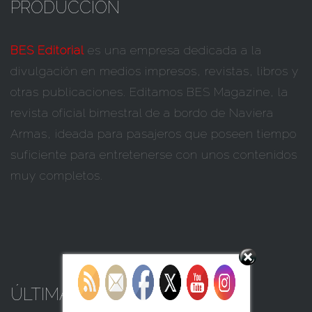
PRODUCCIÓN
BES Editorial
es una empresa dedicada a la
divulgación en medios impresos, revistas, libros y
otras publicaciones. Editamos BES Magazine, la
revista oficial bimestral de a bordo de Naviera
Armas, ideada para pasajeros que poseen tiempo
suficiente para entretenerse con unos contenidos
muy completos.
Set Youtube Channel ID
ÚLTIMAS NOTICIAS