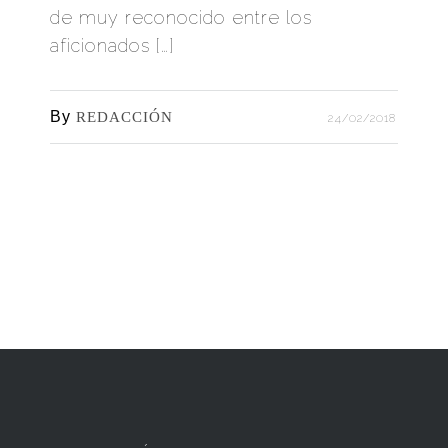
de muy reconocido entre los
aficionados […]
By
REDACCIÓN
24/02/2018