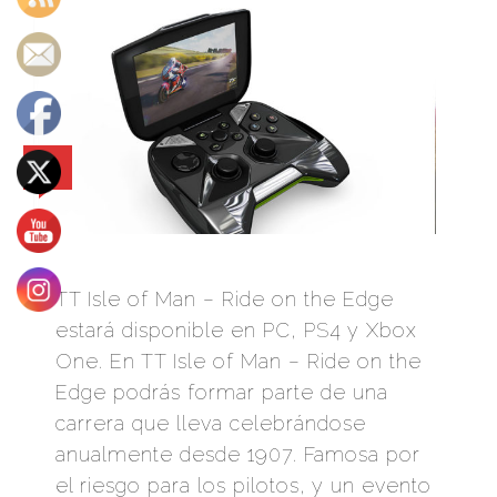
0
TT Isle of Man – Ride on the Edge
estará disponible en PC, PS4 y Xbox
One. En TT Isle of Man – Ride on the
Edge podrás formar parte de una
carrera que lleva celebrándose
anualmente desde 1907. Famosa por
el riesgo para los pilotos, y un evento