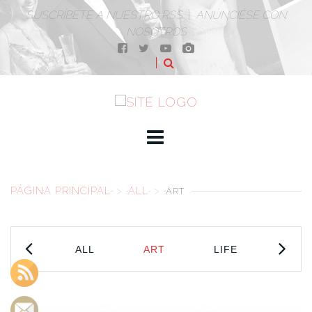
SUSCRÍBETE A NUESTRO RSS
|
ANÚNCIÉSE CON
NOSOTROS
PÁGINA PRINCIPAL
>
ALL
>
ART
ALL
ART
LIFE
SOC