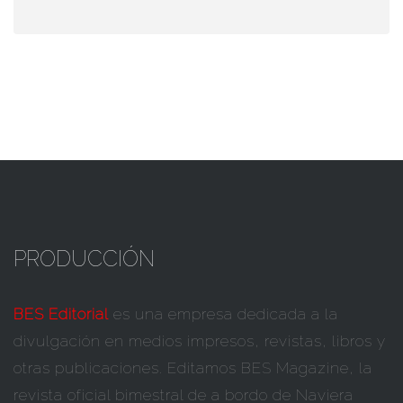
PRODUCCIÓN
BES Editorial
es una empresa dedicada a la
divulgación en medios impresos, revistas, libros y
otras publicaciones. Editamos BES Magazine, la
revista oficial bimestral de a bordo de Naviera