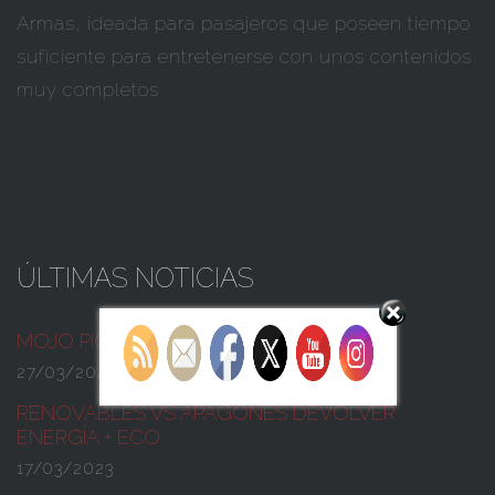
Armas, ideada para pasajeros que poseen tiempo
suficiente para entretenerse con unos contenidos
muy completos.
Set Youtube Channel ID
ÚLTIMAS NOTICIAS
MOJO PICÓN:
¡ÉCHALE SALSITA!
27/03/2023
RENOVABLES VS APAGONES
DEVOLVER
ENERGÍA + ECO
17/03/2023