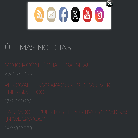
ÚLTIMAS NOTICIAS
MOJO PICÓN:
¡ÉCHALE SALSITA!
27/03/2023
RENOVABLES VS APAGONES
DEVOLVER
ENERGÍA + ECO
17/03/2023
LANZAROTE PUERTOS DEPORTIVOS Y MARINAS
¿NAVEGAMOS?
14/03/2023