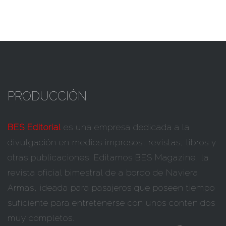
PRODUCCIÓN
BES Editorial
es una empresa dedicada a la
divulgación en medios impresos, revistas, libros y
otras publicaciones. Editamos BES Magazine, la
revista oficial bimestral de a bordo de Naviera
Armas, ideada para pasajeros que poseen tiempo
suficiente para entretenerse con unos contenidos
Set Youtube Channel ID
muy completos.