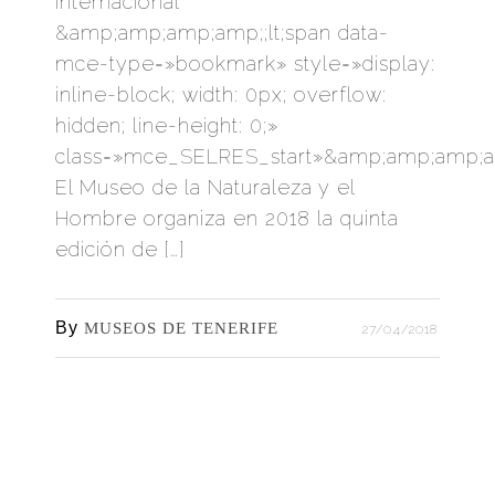
internacional
&amp;amp;amp;amp;;lt;span data-
mce-type=»bookmark» style=»display:
inline-block; width: 0px; overflow:
hidden; line-height: 0;»
class=»mce_SELRES_start»&amp;amp;amp;a
El Museo de la Naturaleza y el
Hombre organiza en 2018 la quinta
edición de […]
By
MUSEOS DE TENERIFE
27/04/2018