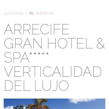
13/01/2019
AGENCIAS
|
By
ARRECIFE
GRAN HOTEL &
SPA*****
VERTICALIDAD
DEL
LUJO