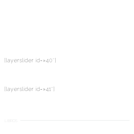
[layerslider id=»40″]
[layerslider id=»41″]
LIBROS