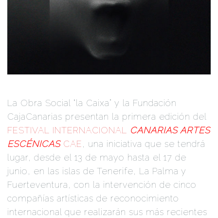
La Obra Social “la Caixa” y la Fundación
CajaCanarias presentan la primera edición del
FESTIVAL INTERNACIONAL
CANARIAS ARTES
ESCÉNICAS
CAE
, una iniciativa que se tendrá
lugar, desde el 13 de mayo hasta el 17 de
junio, en las islas de Tenerife, La Palma y
Fuerteventura, con la intervención de cinco
compañías artísticas de reconocimiento
internacional que realizarán sus más recientes