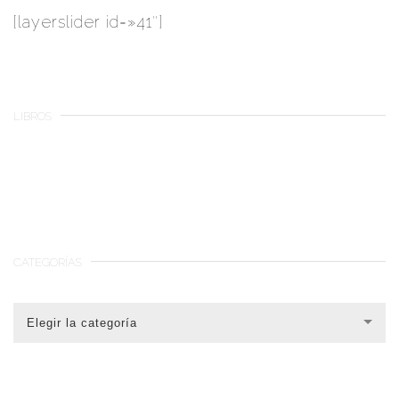
[layerslider id=»41″]
LIBROS
CATEGORÍAS
CATEGORÍAS
Elegir la categoría