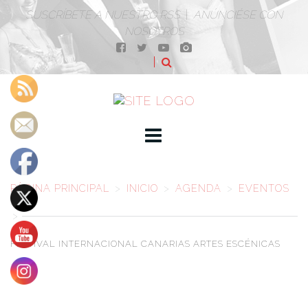
SUSCRÍBETE A NUESTRO RSS
|
ANÚNCIÉSE CON
NOSOTROS
PÁGINA PRINCIPAL
>
INICIO
>
AGENDA
>
EVENTOS
>
FESTIVAL INTERNACIONAL CANARIAS
ARTES ESCÉNICAS