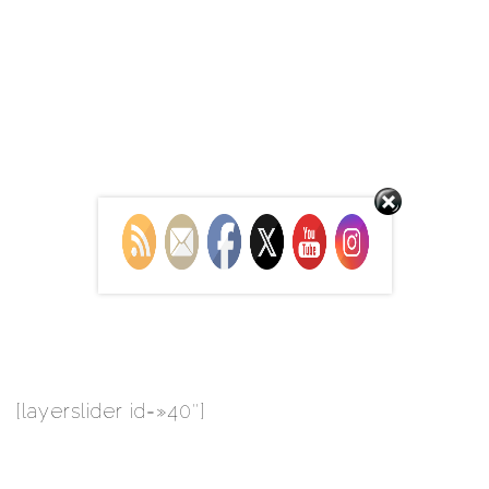
Set Youtube Channel ID
[layerslider id=»40″]