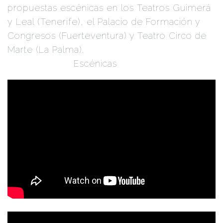
propuestas escénicas en los Teatros Guimerá
y Leal (Tenerife), el Palacio de Formación y
Congresos (Fuerteventura) y Teatro Circo de
Marte (La Palma).
Festival Internacional
Canarias Artes
Escénicas