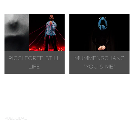
RICCI FORTE
STILL
MUMMENSCHANZ
LIFE
"YOU & ME"
PUBLICIDAD