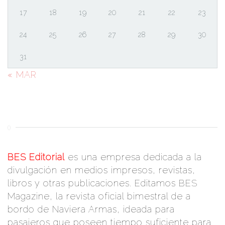
17
18
19
20
21
22
23
24
25
26
27
28
29
30
31
« MAR
()
BES Editorial
es una empresa dedicada a la
divulgación en medios impresos, revistas,
libros y otras publicaciones. Editamos BES
Magazine, la revista oficial bimestral de a
bordo de Naviera Armas, ideada para
pasajeros que poseen tiempo suficiente para