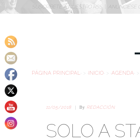
SUSCRÍBETE A NUESTRO RSS
|
ANÚNCIÉSE 
PÁGINA PRINCIPAL
>
INICIO
>
AGENDA
>
11/05/2018
REDACCIÓN
|
By
SOLO
A S