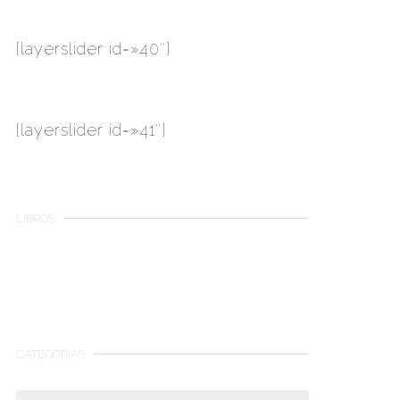
[layerslider id=»40″]
[layerslider id=»41″]
LIBROS
CATEGORÍAS