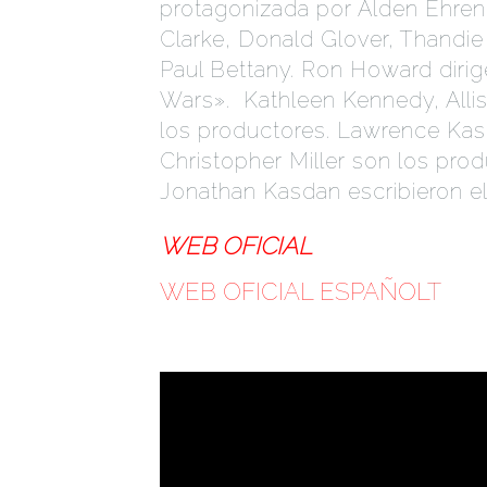
protagonizada por Alden Ehren
Clarke, Donald Glover, Thandi
Paul Bettany. Ron Howard dirig
Wars». Kathleen Kennedy, All
los productores. Lawrence Kas
Christopher Miller son los pro
Jonathan Kasdan escribieron el
WEB OFICIAL
WEB OFICIAL ESPAÑOL
T
AR 