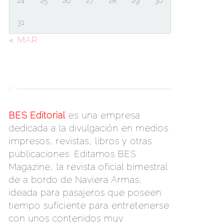
24
25
26
27
28
29
30
31
« MAR
()
BES Editorial
es una empresa
dedicada a la divulgación en medios
impresos, revistas, libros y otras
publicaciones. Editamos BES
Magazine, la revista oficial bimestral
de a bordo de Naviera Armas,
ideada para pasajeros que poseen
tiempo suficiente para entretenerse
con unos contenidos muy