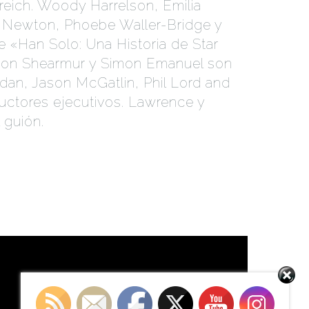
reich. Woody Harrelson, Emilia
e Newton, Phoebe Waller-Bridge y
e «Han Solo: Una Historia de Star
ison Shearmur y Simon Emanuel son
dan, Jason McGatlin, Phil Lord and
ductores ejecutivos. Lawrence y
 guión.
WARS STORY
Set Youtube Channel ID