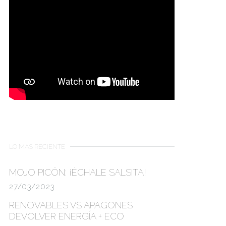
LO MÁS RECIENTE
MOJO PICÓN:
¡ÉCHALE SALSITA!
27/03/2023
RENOVABLES VS APAGONES
DEVOLVER ENERGÍA + ECO