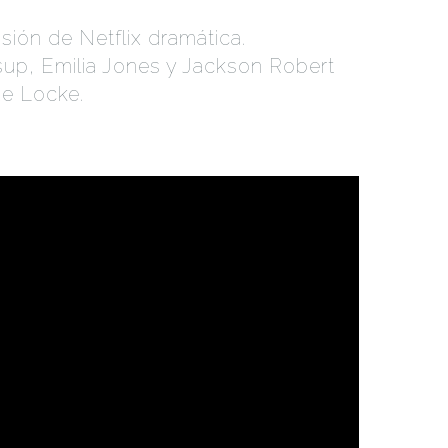
sión de Netflix dramática.
up, Emilia Jones y Jackson Robert
de Locke.