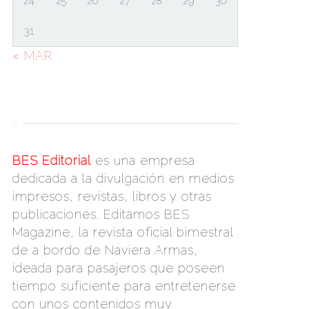
24
25
26
27
28
29
30
31
« MAR
()
BES Editorial
es una empresa
dedicada a la divulgación en medios
impresos, revistas, libros y otras
publicaciones. Editamos BES
Magazine, la revista oficial bimestral
de a bordo de Naviera Armas,
ideada para pasajeros que poseen
tiempo suficiente para entretenerse
con unos contenidos muy