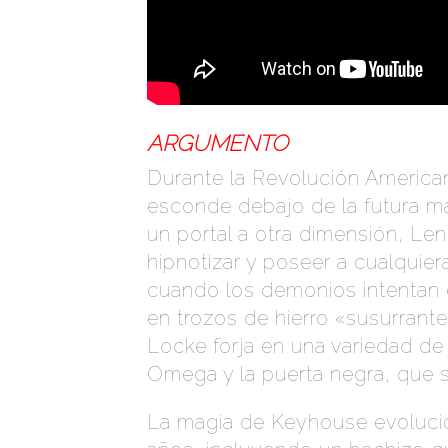
ARGUMENTO
LOCKE & KEY
Durante la Revolución America
esconde debajo de la futura 
un portal a otra dimensión, L
hipnotizar y poseer a cualquie
cuando los demonios intentan e
en trozos de hierro «susurrante
Locke forja en una variedad de 
Omega y la puerta negra, que s
La magia de Keyhouse evolucio