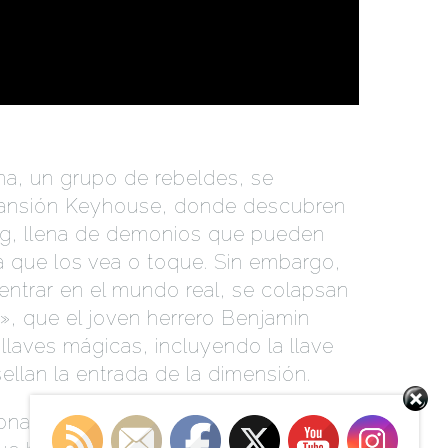
na, un grupo de rebeldes, se
mansión Keyhouse, donde descubren
eng, llena de demonios que pueden
ra que los vea o toque. Sin embargo,
ntrar en el mundo real, se colapsan
», que el joven herrero Benjamin
llaves mágicas, incluyendo la llave
ellan la entrada de la dimensión.
Set Youtube Channel ID
na gradualmente a lo largo de los