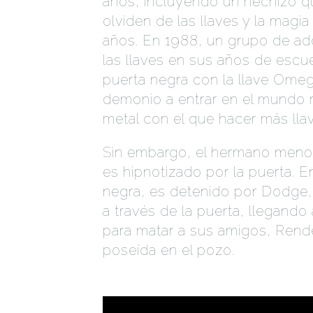
años, incluyendo un hechizo q
olviden de las llaves y la mag
años. En 1988, un grupo de a
las llaves en sus años de escue
puerta negra con la llave Ome
demonio a entrar en el mundo r
metal con el que hacer más lla
Sin embargo, el hermano menor
es hipnotizado por la puerta. E
negra, es detenido por Dodge
a través de la puerta, llegand
para matar a sus amigos, Rend
poseída en el pozo.
ENTO LOCKE & KEY