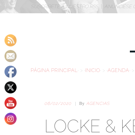
SUSCRÍBETE A NUESTRO RSS
|
ANÚNCIÉSE 
PÁGINA PRINCIPAL
>
INICIO
>
AGENDA
>
06/02/2020
AGENCIAS
|
By
LOCKE & 