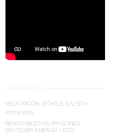
LO MÁS RECIENTE
MOJO PICÓN:
¡ÉCHALE SALSITA!
27/03/2023
RENOVABLES VS APAGONES
DEVOLVER ENERGÍA + ECO