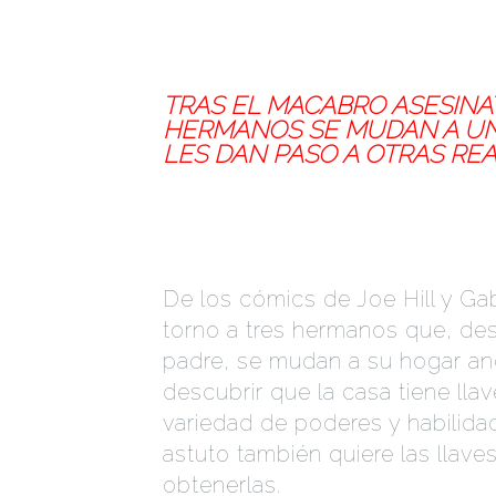
LOCKE & KEY
TRAS EL MACABRO ASESINA
HERMANOS SE MUDAN A UN
LES DAN PASO A OTRAS RE
Locke & Key
De los cómics de Joe Hill y Ga
torno a tres hermanos que, de
padre, se mudan a su hogar an
descubrir que la casa tiene ll
variedad de poderes y habilid
astuto también quiere las llave
obtenerlas.