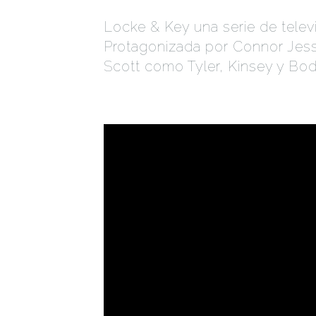
Locke & Key una serie de televi
Protagonizada por Connor Jess
Scott como Tyler, Kinsey y Bo