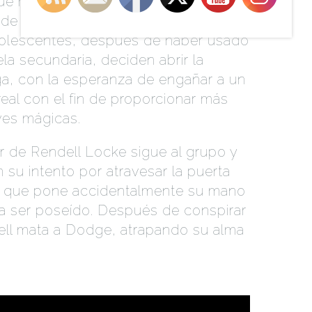
ue hace que los ocupantes se
ia de la casa cuando cumplen los 18
dolescentes, después de haber usado
la secundaria, deciden abrir la
ga, con la esperanza de engañar a un
eal con el fin de proporcionar más
ves mágicas.
 de Rendell Locke sigue al grupo y
n su intento por atravesar la puerta
, que pone accidentalmente su mano
o a ser poseído. Después de conspirar
ell mata a Dodge, atrapando su alma