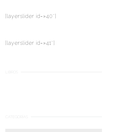
[layerslider id=»40″]
[layerslider id=»41″]
LIBROS
CATEGORÍAS