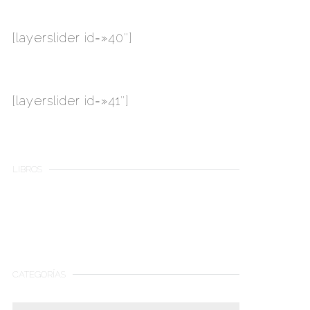
[layerslider id=»40″]
[layerslider id=»41″]
LIBROS
CATEGORÍAS