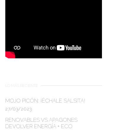
LO MÁS RECIENTE
MOJO PICÓN:
¡ÉCHALE SALSITA!
27/03/2023
RENOVABLES VS APAGONES
DEVOLVER ENERGÍA + ECO