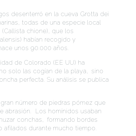
os desenterró en la cueva Grotta dei
marinas, todas de una especie local
(Callista chione), que los
lensis) habían recogido y
hace unos 90.000 años.
sidad de Colorado (EE UU) ha
o solo las cogían de la playa,
.
sino
ncha perfecta. Su análisis se publica
n gran número de piedras pómez que
e abrasión.
Los homínidos usaban
enuzar conchas,
.
formando bordes
 afilados durante mucho tiempo.