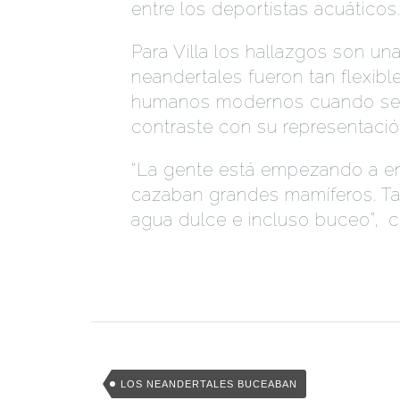
entre los deportistas acuáticos
Para Villa los hallazgos son u
neandertales fueron tan flexibl
humanos modernos cuando se t
contraste con su representación
“La gente está empezando a en
cazaban grandes mamíferos. T
agua dulce e incluso buceo”,
.
c
LOS NEANDERTALES BUCEABAN