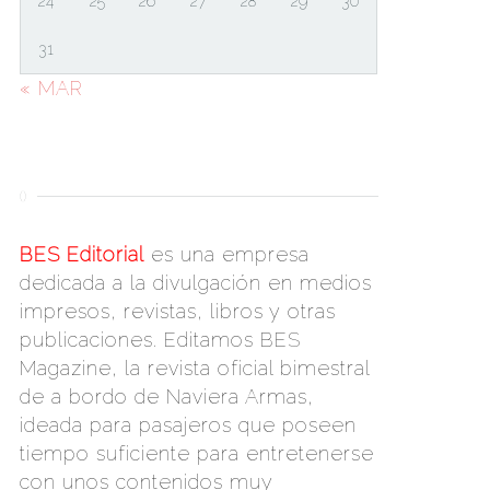
24
25
26
27
28
29
30
31
« MAR
()
BES Editorial
es una empresa
dedicada a la divulgación en medios
impresos, revistas, libros y otras
publicaciones. Editamos BES
Magazine, la revista oficial bimestral
de a bordo de Naviera Armas,
ideada para pasajeros que poseen
tiempo suficiente para entretenerse
con unos contenidos muy