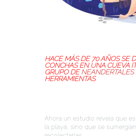
LOS NEANDERTALES BUCE
HACE MÁS DE 70 AÑOS SE 
CONCHAS EN UNA CUEVA IT
GRUPO DE
NEANDERTALES
HERRAMIENTAS
Los neandertales buceaban
Ahora un estudio revela que e
la playa, sino que se sumergía
recolectarlas.