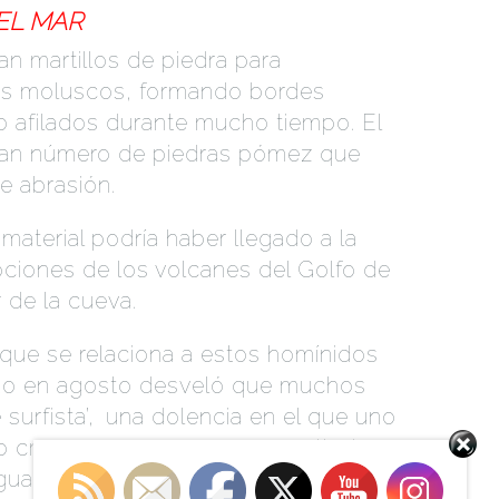
EL MAR
n martillos de piedra para
los moluscos, formando bordes
 afilados durante mucho tiempo. El
ran número de piedras pómez que
e abrasión.
material podría haber llegado a la
pciones de los volcanes del Golfo de
 de la cueva.
a que se relaciona a estos homínidos
ado en agosto desveló que muchos
 surfista’,
.
una dolencia en el que uno
Set Youtube Channel ID
ivo crece en exceso como resultado
ua fría y
.
el viento que es habitual