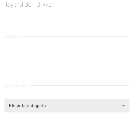
[layerslider id=»41″]
LIBROS
CATEGORÍAS
CATEGORÍAS
Elegir la categoría