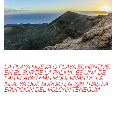
LA PLAYA NUEVA O PLAYA ECHENTIVE,
EN EL SUR DE LA PALMA, ES UNA DE
LAS PLAYAS MÁS MODERNAS DE LA
ISLA, YA QUE SURGIÓ EN 1971 TRAS LA
ERUPCIÓN DEL VOLCÁN TENEGUÍA
PLAYA NUEVA