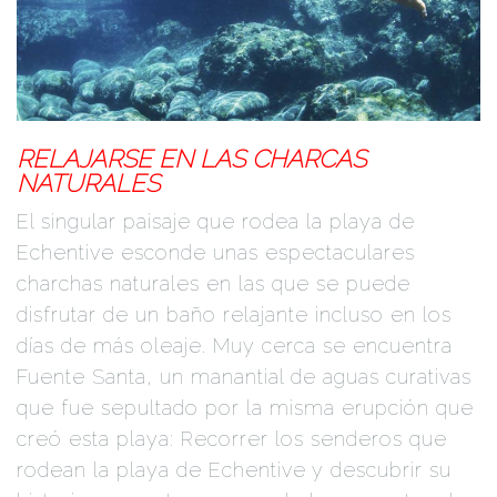
RELAJARSE EN LAS CHARCAS
NATURALES
El singular paisaje que rodea la playa de
Echentive esconde unas espectaculares
charchas naturales en las que se puede
disfrutar de un baño relajante incluso en los
días de más oleaje. Muy cerca se encuentra
Fuente Santa, un manantial de aguas curativas
que fue sepultado por la misma erupción que
creó esta playa: Recorrer los senderos que
rodean la playa de Echentive y descubrir su