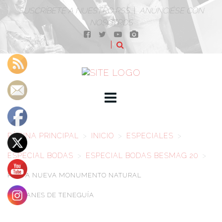
SUSCRÍBETE A NUESTRO RSS
|
ANÚNCIÉSE CON
NOSOTROS
PÁGINA PRINCIPAL
>
INICIO
>
ESPECIALES
>
ESPECIAL BODAS
>
ESPECIAL BODAS BESMAG 20
>
PLAYA NUEVA MONUMENTO NATURAL
VOLCANES DE TENEGUÍA