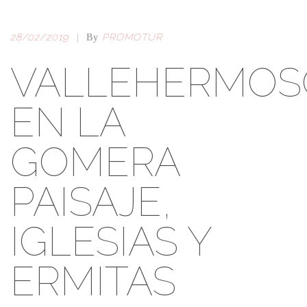
28/02/2019
PROMOTUR
|
By
VALLEHERMOS
EN LA
GOMERA
PAISAJE,
IGLESIAS Y
ERMITAS