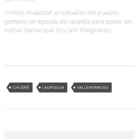
Ambos muestran el esfuerzo del pueblo
gomero en épocas de carestía para poner en
cultivo tierras que hoy son marginales.
CHIJERÉ
LAURISILVA
VALLEHERMOSO