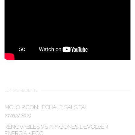
LO MÁS RECIENTE
MOJO PICÓN:
¡ÉCHALE SALSITA!
27/03/2023
RENOVABLES VS APAGONES
DEVOLVER
ENERGÍA + ECO