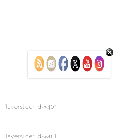
Set Youtube Channel ID
[layerslider id=»40″]
[layerslider id=»41″]