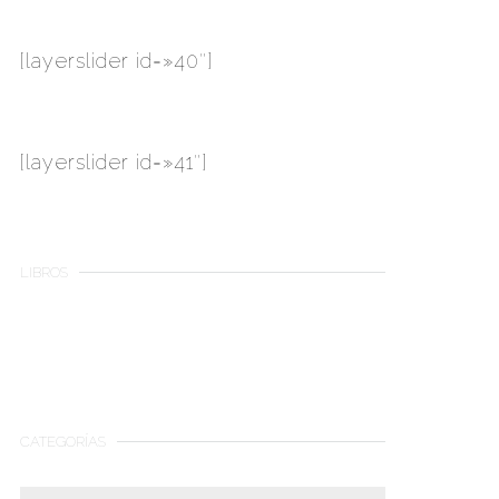
[layerslider id=»40″]
[layerslider id=»41″]
LIBROS
CATEGORÍAS