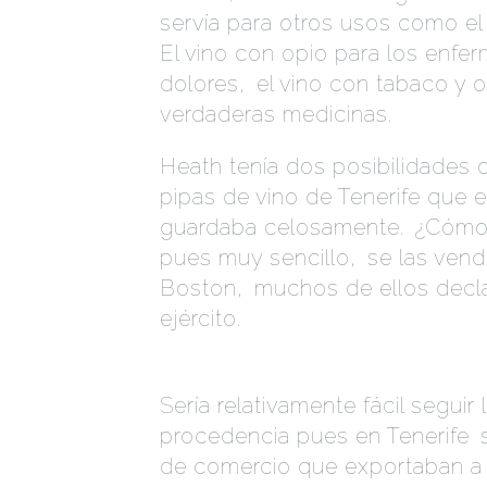
servía para otros usos como el 
El vino con opio para los enfe
dolores,
.
el vino con tabaco y 
verdaderas medicinas.
Heath tenía dos posibilidades o
pipas de vino de Tenerife que e
guardaba celosamente.
.
¿Cómo l
pues muy sencillo,
.
se las vendí
Boston,
.
muchos de ellos decla
ejército.
HISTORIA
Sería relativamente fácil seguir
procedencia pues en Tenerife
.
s
de comercio que exportaban a 