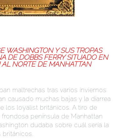
Set Youtube Channel ID
GE WASHINGTON Y SUS TROPAS
NA DE DOBBS FERRY SITUADO EN
N AL NORTE DE MANHATTAN
ban maltrechas tras varios inviernos
an causado muchas bajas y la diarrea
los loyalist británicos. A tiro de
, frondosa península de Manhattan
shington dudaba sobre cuál sería la
 británicos.