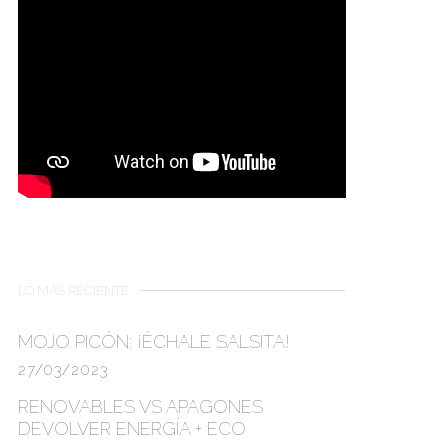
LO MÁS RECIENTE
MOJO PICÓN:
¡ÉCHALE SALSITA!
27/03/2023
RENOVABLES VS APAGONES
DEVOLVER ENERGÍA + ECO