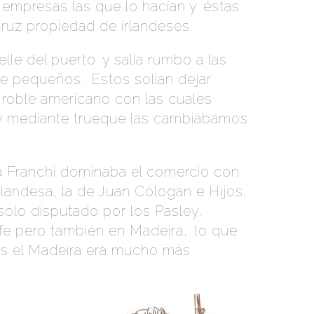
empresas las que lo hacían y
.
éstas
Cruz propiedad de irlandeses.
elle del puerto
.
y salía rumbo a las
te pequeños.
.
Estos solían dejar
e roble americano con las cuales
y mediante trueque las cambiábamos
ia Franchi dominaba el comercio con
landesa, la de Juan Cólogan e Hijos,
.
olo disputado por los Pasley,
.
fe pero también en Madeira,
.
lo que
es el Madeira era mucho más