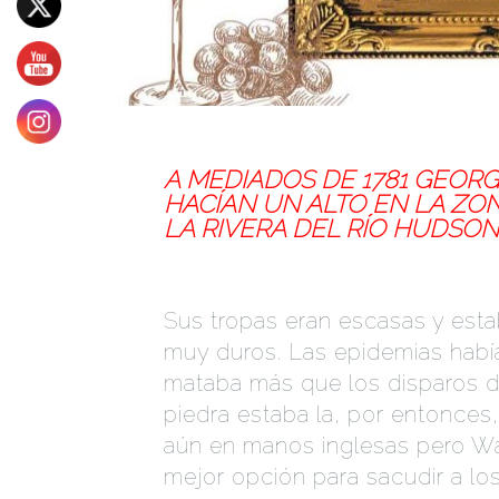
A MEDIADOS DE 1781 GEOR
HACÍAN UN ALTO EN LA ZO
LA RIVERA DEL RÍO HUDSO
Sus tropas eran escasas y esta
muy duros. Las epidemias habí
mataba más que los disparos de 
piedra estaba la, por entonces
aún en manos inglesas pero Wa
mejor opción para sacudir a los