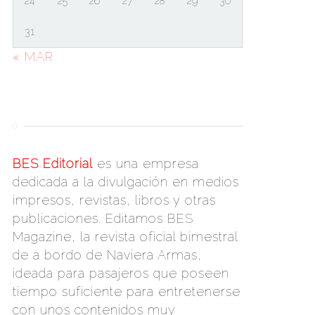
24
25
26
27
28
29
30
31
« MAR
()
BES Editorial
es una empresa
dedicada a la divulgación en medios
impresos, revistas, libros y otras
publicaciones. Editamos BES
Magazine, la revista oficial bimestral
de a bordo de Naviera Armas,
ideada para pasajeros que poseen
tiempo suficiente para entretenerse
con unos contenidos muy