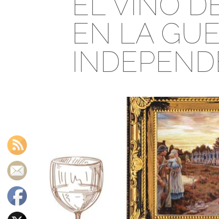
EL VINO D
EN LA
GUE
INDEPEND