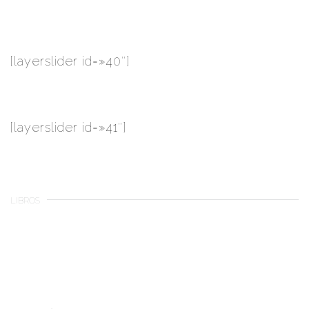
[layerslider id=»40″]
[layerslider id=»41″]
LIBROS