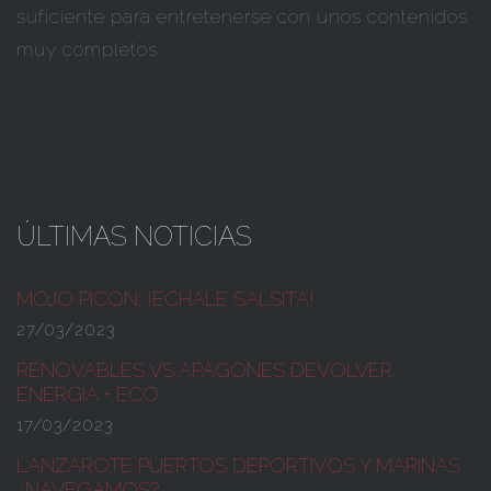
suficiente para entretenerse con unos contenidos
muy completos.
ÚLTIMAS NOTICIAS
MOJO PICÓN:
¡ÉCHALE SALSITA!
27/03/2023
RENOVABLES VS APAGONES
DEVOLVER
ENERGÍA + ECO
17/03/2023
LANZAROTE PUERTOS DEPORTIVOS Y MARINAS
¿NAVEGAMOS?